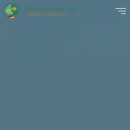
Sari
la
conținut
Psiholog
Catalina
Vlad