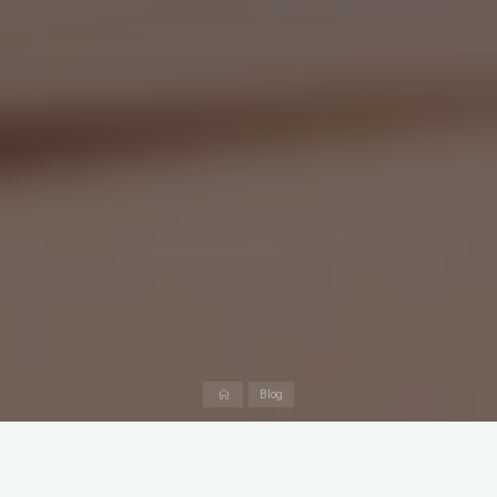
Prima
Blog
pagină
Sindromul Burnout